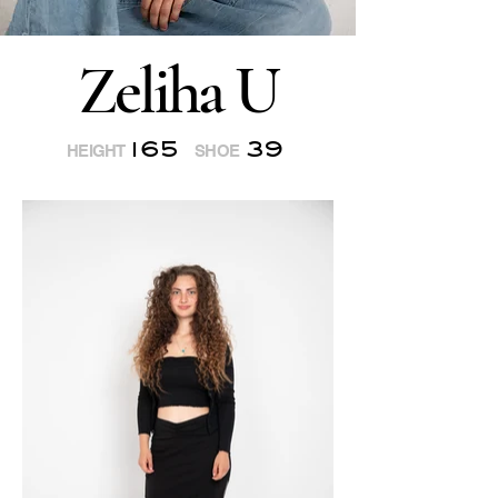
Zeliha U
165
39
HEIGHT
SHOE